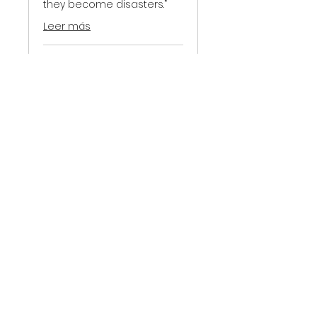
they become disasters.”
Leer más
8 h
650
650 US$
dólares
estadounidenses
Reservar ahora
🔍 “The Cube