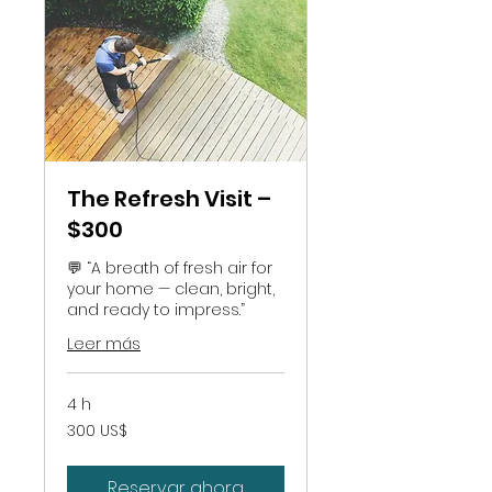
The Refresh Visit –
$300
💬 “A breath of fresh air for
your home — clean, bright,
and ready to impress.”
Leer más
4 h
300
300 US$
dólares
estadounidenses
Reservar ahora