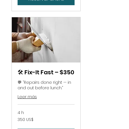
🛠️ Fix-It Fast – $350
💬 “Repairs done right — in
and out before lunch.”
Leer más
4 h
350
350 US$
dólares
estadounidenses