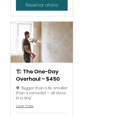
Reservar ahora
🏗️ The One-Day
Overhaul – $450
💬 “Bigger than a fix, smaller
than a remodel — all done
in a day.”
Leer más