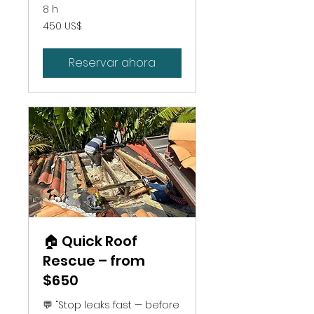
8 h
450
450 US$
dólares
estadounidenses
Reservar ahora
🏠 Quick Roof
Rescue – from
$650
💬 “Stop leaks fast — before